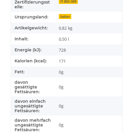
IT-BIO-009
Zertifizierungsst
elle:
Ursprungsland:
Italien
Artikelgewicht:
0,82
kg
Inhalt:
0,50 l
Energie (kJ):
728
Kalorien (kcal):
171
Fett:
0g
davon
0g
gesättigte
Fettsäuren:
davon einfach
0g
ungesättigte
Fettsäuren:
davon mehrfach
0g
ungesättigte
Fettsäuren: